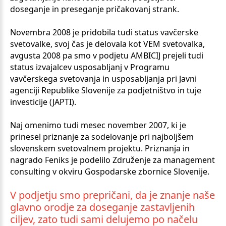
doseganje in preseganje pričakovanj strank.
Novembra 2008 je pridobila tudi status vavčerske
svetovalke, svoj čas je delovala kot VEM svetovalka,
avgusta 2008 pa smo v podjetu AMBICIJ prejeli tudi
status izvajalcev usposabljanj v Programu
vavčerskega svetovanja in usposabljanja pri Javni
agenciji Republike Slovenije za podjetništvo in tuje
investicije (JAPTI).
Naj omenimo tudi mesec november 2007, ki je
prinesel priznanje za sodelovanje pri najboljšem
slovenskem svetovalnem projektu. Priznanja in
nagrado Feniks je podelilo Združenje za management
consulting v okviru Gospodarske zbornice Slovenije.
V
podjetju
smo
prepričani,
da
je
znanje
naše
glavno
orodje
za
doseganje
zastavljenih
ciljev,
zato
tudi
sami
delujemo
po
načelu