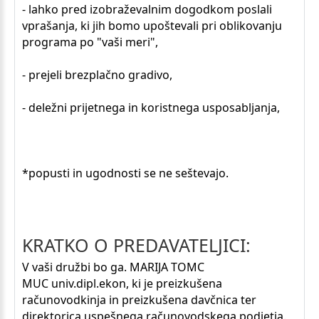
- lahko pred izobraževalnim dogodkom poslali
vprašanja, ki jih bomo upoštevali pri oblikovanju
programa po "vaši meri",
- prejeli brezplačno gradivo,
- deležni prijetnega in koristnega usposabljanja,
*popusti in ugodnosti se ne seštevajo.
KRATKO O PREDAVATELJICI:
V vaši družbi bo ga. MARIJA TOMC
MUC univ.dipl.ekon, ki je preizkušena
računovodkinja in preizkušena davčnica ter
direktorica uspešnega računovodskega podjetja.