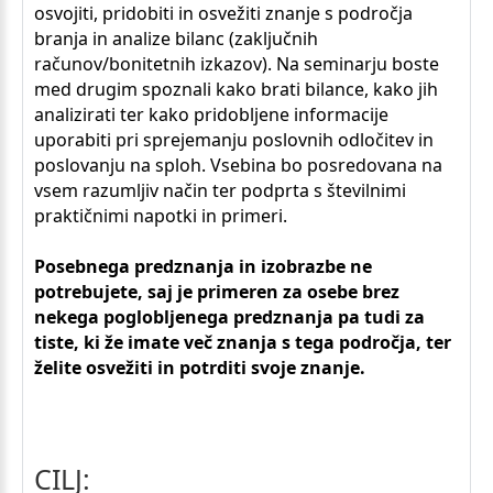
osvojiti, pridobiti in osvežiti znanje s področja
branja in analize bilanc (zaključnih
računov/bonitetnih izkazov). Na seminarju boste
med drugim spoznali kako brati bilance, kako jih
analizirati ter kako pridobljene informacije
uporabiti pri sprejemanju poslovnih odločitev in
poslovanju na sploh. Vsebina bo posredovana na
vsem razumljiv način ter podprta s številnimi
praktičnimi napotki in primeri.
Posebnega predznanja in izobrazbe ne
potrebujete, saj je primeren za osebe brez
nekega poglobljenega predznanja pa tudi za
tiste, ki že imate več znanja s tega področja, ter
želite osvežiti in potrditi svoje znanje.
CILJ: