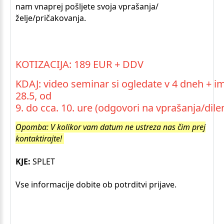
nam vnaprej pošljete svoja vprašanja/
želje/pričakovanja.
KOTIZACIJA: 189 EUR + DDV
KDAJ: video seminar si ogledate v 4 dneh +
28.5, od
9. do cca. 10. ure (odgovori na vprašanja/dile
Opomba: V kolikor vam datum ne ustreza nas čim prej
kontaktirajte!
KJE:
SPLET
Vse informacije dobite ob potrditvi prijave.