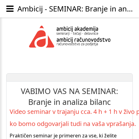
Ambicij - SEMINAR: Branje in analiza bilanc
VABIMO
VAS
NA
SEMINAR:
Branje
in
analiza
bilanc
Video seminar v trajanju cca. 4 h + 1 h v živo
ko bomo odgovarjali tudi na vaša vprašanja.
Praktičen seminar je primeren za vse, ki želite