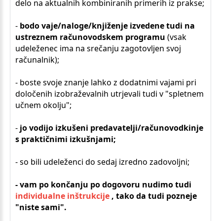
delo na aktualnih kombiniranih primerih iz prakse;
-
bodo vaje/naloge/knjiženje izvedene tudi na
ustreznem računovodskem programu
(vsak
udeleženec ima na srečanju zagotovljen svoj
računalnik);
- boste svoje znanje lahko z dodatnimi vajami pri
določenih izobraževalnih utrjevali tudi v "spletnem
učnem okolju";
-
jo vodijo izkušeni predavatelji/računovodkinje
s praktičnimi izkušnjami;
- so bili udeleženci do sedaj izredno zadovoljni;
- vam po končanju po dogovoru nudimo tudi
individualne inštrukcije
,
tako da tudi pozneje
"niste sami".