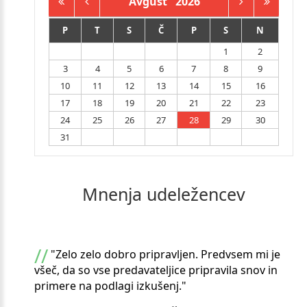
Avgust
2026
P
T
S
Č
P
S
N
1
2
3
4
5
6
7
8
9
10
11
12
13
14
15
16
17
18
19
20
21
22
23
24
25
26
27
28
29
30
31
Mnenja
udeležencev
"Zelo zelo dobro pripravljen. Predvsem mi je
všeč, da so vse predavateljice pripravila snov in
primere na podlagi izkušenj."