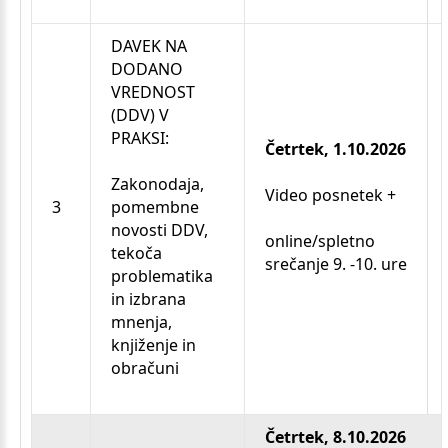
DAVEK NA
DODANO
VREDNOST
(DDV) V
PRAKSI:
Četrtek, 1.10.2026
Zakonodaja,
Video posnetek +
3
pomembne
novosti DDV,
online/spletno
tekoča
srečanje 9. -10. ure
problematika
in izbrana
mnenja,
knjiženje in
obračuni
Četrtek, 8.10.2026