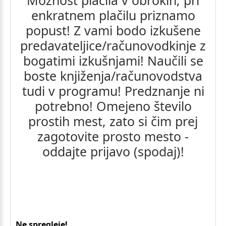
enkratnem
plačilu
priznamo
popust!
Z
vami
bodo
izkušene
predavateljice/računovodkinje
z
bogatimi
izkušnjami!
Naučili
se
boste
knjiženja/računovodstva
tudi
v
programu!
Predznanje
ni
potrebno!
Omejeno
število
prostih
mest,
zato
si
čim
prej
zagotovite
prosto
mesto
-
oddajte
prijavo
(spodaj)!
Ne spregleje!