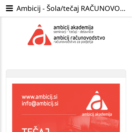
Ambicij - Šola/tečaj RAČUNOVODSTVA s knjiženjem na računalniku - za začetnike in osebe z osnovnim predznanjem; NPK računovodja, knjigovodja