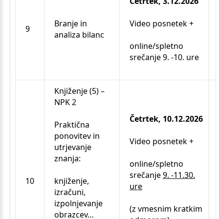
Četrtek, 3.12.2026
Branje in
Video posnetek +
9
analiza bilanc
online/spletno
srečanje 9. -10. ure
Knjiženje (5) –
NPK 2
Četrtek, 10.12.2026
Praktična
ponovitev in
Video posnetek +
utrjevanje
znanja:
online/spletno
srečanje
9. -11.30.
10
knjiženje,
ure
izračuni,
izpolnjevanje
(z vmesnim kratkim
obrazcev…