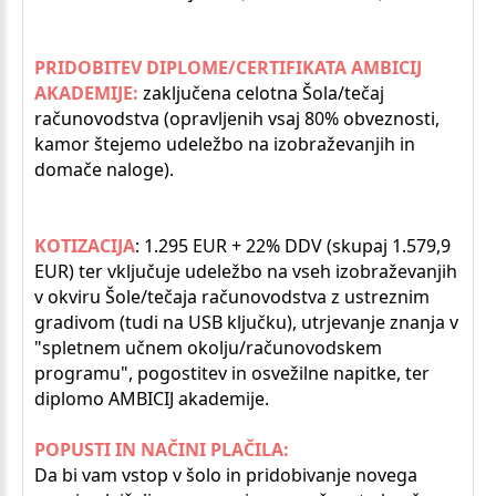
PRIDOBITEV DIPLOME/CERTIFIKATA AMBICIJ
AKADEMIJE:
zaključena celotna Šola/tečaj
računovodstva (opravljenih vsaj 80% obveznosti,
kamor štejemo udeležbo na izobraževanjih in
domače naloge).
KOTIZACIJA
: 1.295 EUR + 22% DDV (skupaj 1.579,9
EUR) ter vključuje udeležbo na vseh izobraževanjih
v okviru Šole/tečaja računovodstva z ustreznim
gradivom (tudi na USB ključku), utrjevanje znanja v
"spletnem učnem okolju/računovodskem
programu", pogostitev in osvežilne napitke, ter
diplomo AMBICIJ akademije.
POPUSTI IN NAČINI PLAČILA:
Da bi vam vstop v šolo in pridobivanje novega