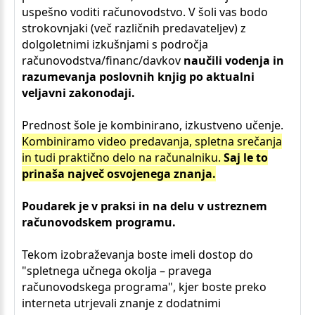
uspešno voditi računovodstvo. V šoli vas bodo
strokovnjaki (več različnih predavateljev) z
dolgoletnimi izkušnjami s področja
računovodstva/financ/davkov
naučili vodenja in
razumevanja poslovnih knjig po aktualni
veljavni zakonodaji.
Prednost šole je kombinirano, izkustveno učenje.
Kombiniramo video predavanja, spletna srečanja
in tudi praktično delo na računalniku.
Saj le to
prinaša največ osvojenega znanja.
Poudarek je v praksi in na delu v ustreznem
računovodskem programu.
Tekom izobraževanja boste imeli dostop do
"spletnega učnega okolja – pravega
računovodskega programa", kjer boste preko
interneta utrjevali znanje z dodatnimi