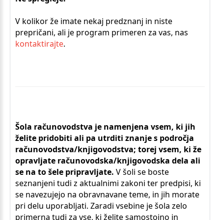
V kolikor že imate nekaj predznanj in niste
prepričani, ali je program primeren za vas, nas
kontaktirajte
.
Š
ola računovodstva je namenjena vsem, ki jih
želite pridobiti ali pa utrditi znanje s področja
računovodstva/knjigovodstva; torej vsem, ki že
opravljate računovodska/knjigovodska dela ali
se na to šele pripravljate.
V šoli se boste
seznanjeni tudi z aktualnimi zakoni ter predpisi, ki
se navezujejo na obravnavane teme, in jih morate
pri delu uporabljati. Zaradi vsebine je šola zelo
primerna tudi za vse, ki želite samostojno in