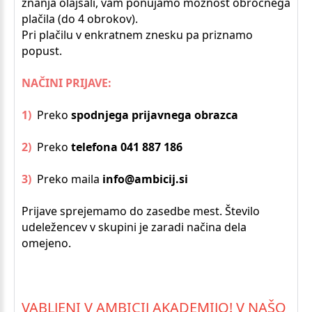
znanja olajšali, vam ponujamo možnost obročnega
plačila (do 4 obrokov).
Pri plačilu v enkratnem znesku pa priznamo
popust.
NAČINI PRIJAVE:
1)
Preko
spodnjega prijavnega obrazca
2)
Preko
telefona 041 887 186
3)
Preko maila
info@ambicij.si
Prijave sprejemamo do zasedbe mest. Število
udeležencev v skupini je zaradi načina dela
omejeno.
VABLJENI
V
AMBICIJ
AKADEMIJO!
V
NAŠO