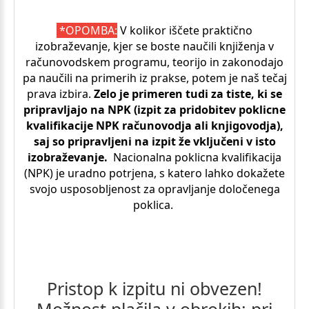
*OPOMBA:
V kolikor iščete praktično
izobraževanje, kjer se boste naučili knjiženja v
računovodskem programu, teorijo in zakonodajo
pa naučili na primerih iz prakse, potem je naš tečaj
prava izbira.
Zelo je primeren tudi za tiste, ki se
pripravljajo na NPK (izpit za pridobitev poklicne
kvalifikacije NPK računovodja ali knjigovodja),
saj so pripravljeni na izpit že vključeni v isto
izobraževanje.
Nacionalna poklicna kvalifikacija
(NPK) je uradno potrjena, s katero lahko dokažete
svojo usposobljenost za opravljanje določenega
poklica.
Pristop
k
izpitu
ni
obvezen!
Možnost
plačila
v
obrokih;
pri