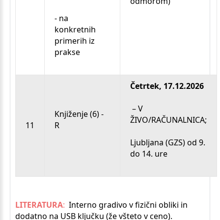
odmorom)
- na
konkretnih
primerih iz
prakse
Četrtek, 17.12.2026
– V
Knjiženje (6) -
ŽIVO/RAČUNALNICA;
11
R
Ljubljana (GZS) od 9.
do 14. ure
LITERATURA
:
Interno gradivo v fizični obliki in
dodatno na USB ključku (že všteto v ceno).