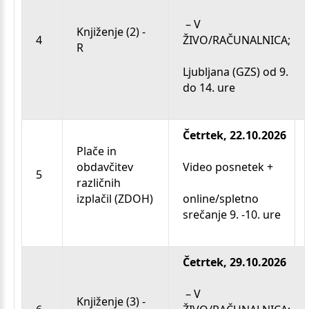
– V
Knjiženje (2) -
4
ŽIVO/RAČUNALNICA;
R
Ljubljana (GZS) od 9.
do 14. ure
Četrtek, 22.10.2026
Plače in
obdavčitev
Video posnetek +
5
različnih
izplačil (ZDOH)
online/spletno
srečanje 9. -10. ure
Četrtek, 29.10.2026
– V
Knjiženje (3) -