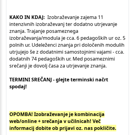
KAKO IN KDAJ:
Izobraževanje zajema 11
intenzivnih izobraževanj ter dodatno utrjevanje
znanja. Trajanje posameznega
izobraževanja/modula je cca. 6 pedagoških ur oz. 5
polnih ur. Udeleženci znanja pri določenih modulih
utrjujejo še z dodatnimi samostojnimi vajami - cca.
dodatnih 74 pedagoških ur. Med posameznimi
srečanji je dovolj časa za utrjevanje znanja.
TERMINI SREČANJ - glejte terminski načrt
spodaj!
OPOMBA! Izobraževanje je kombinacija
web/online + srečanja v učilnicah! Več
informacij dobite ob prijavi oz. nas pokličite.