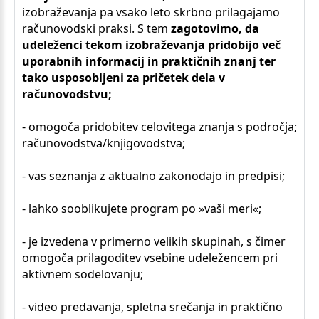
izobraževanja pa vsako leto skrbno prilagajamo
računovodski praksi. S tem
zagotovimo, da
udeleženci tekom izobraževanja pridobijo več
uporabnih informacij in praktičnih znanj ter
tako usposobljeni za pričetek dela v
računovodstvu;
- omogoča pridobitev celovitega znanja s področja;
računovodstva/knjigovodstva;
- vas seznanja z aktualno zakonodajo in predpisi;
- lahko sooblikujete program po »vaši meri«;
- je izvedena v primerno velikih skupinah, s čimer
omogoča prilagoditev vsebine udeležencem pri
aktivnem sodelovanju;
- video predavanja, spletna srečanja in praktično