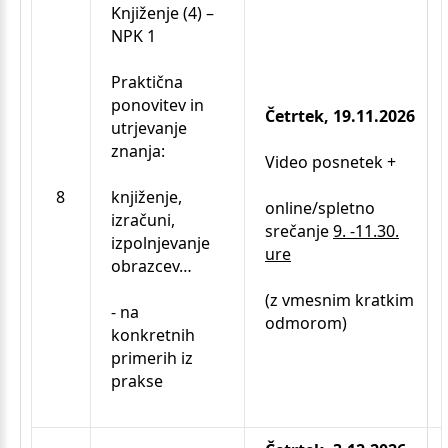
Knjiženje (4) –
NPK 1
Praktična
ponovitev in
Četrtek, 19.11.2026
utrjevanje
znanja:
Video posnetek +
8
knjiženje,
online/spletno
izračuni,
srečanje
9. -11.30.
izpolnjevanje
ure
obrazcev…
(z vmesnim kratkim
- na
odmorom)
konkretnih
primerih iz
prakse